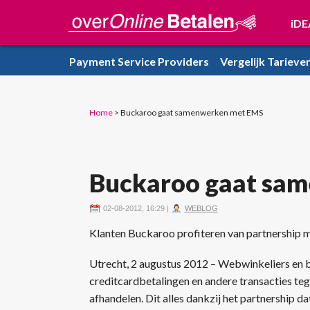
iDE
Payment Service Providers
Vergelijk Tarieve
Home
>
Buckaroo gaat samenwerken met EMS
Buckaroo gaat sa
02-08-2012, 16:29
|
WEBLOG
Klanten Buckaroo profiteren van partnership
Utrecht, 2 augustus 2012 – Webwinkeliers en b
creditcardbetalingen en andere transacties tege
afhandelen. Dit alles dankzij het partnership d