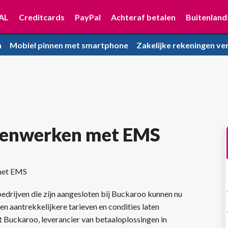
AL
Creditcards
PayPal
Achteraf betalen
Buitenland
n
Mobiel pinnen met smartphone
Zakelijke rekeningen ver
menwerken met EMS
 met EMS
edrijven die zijn aangesloten bij Buckaroo kunnen nu
n aantrekkelijkere tarieven en condities laten
at Buckaroo, leverancier van betaaloplossingen in