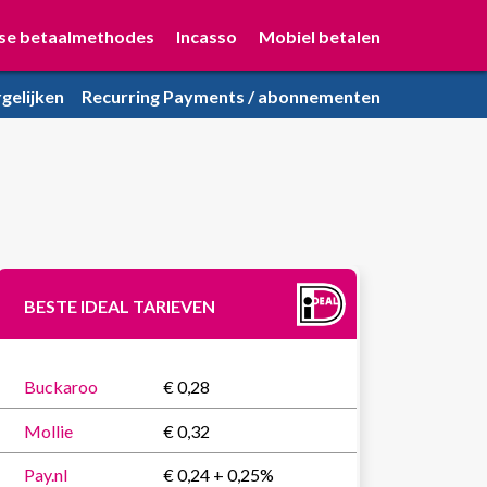
se betaalmethodes
Incasso
Mobiel betalen
gelijken
Recurring Payments / abonnementen
BESTE IDEAL TARIEVEN
Buckaroo
€ 0,28
Mollie
€ 0,32
Pay.nl
€ 0,24 + 0,25%