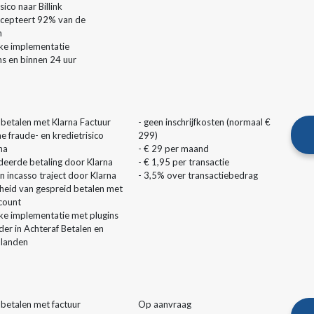
sico naar Billink
accepteert 92% van de
n
jke implementatie
ns en binnen 24 uur
 betalen met Klarna Factuur
- geen inschrijfkosten (normaal €
e fraude- en kredietrisico
299)
na
- € 29 per maand
deerde betaling door Klarna
- € 1,95 per transactie
n incasso traject door Klarna
- 3,5% over transactiebedrag
kheid van gespreid betalen met
count
jke implementatie met plugins
der in Achteraf Betalen en
7 landen
 betalen met factuur
Op aanvraag