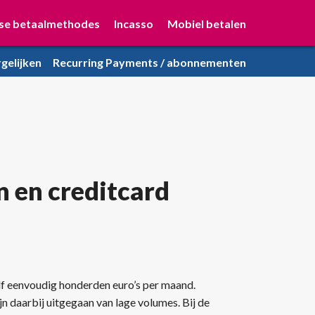
se betaalmethodes
Incasso
Mobiel betalen
gelijken
Recurring Payments / abonnementen
n en creditcard
lf eenvoudig honderden euro’s per maand.
n daarbij uitgegaan van lage volumes. Bij de