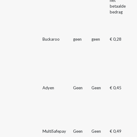
het
betaalde
bedrag
Buckaroo
geen
geen
€ 0,28
Adyen
Geen
Geen
€ 0,45
MultiSafepay
Geen
Geen
€ 0,49