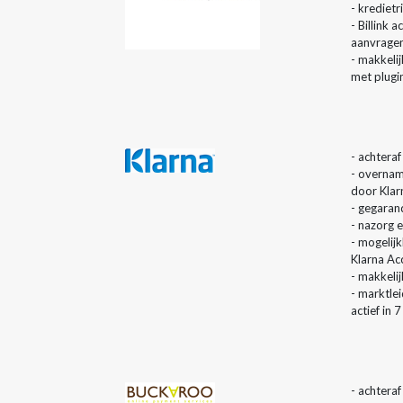
- kredietri
- Billink 
aanvrage
- makkeli
met plugi
- achteraf
- overnam
door Klar
- gegaran
- nazorg e
- mogelij
Klarna Ac
- makkeli
- marktlei
actief in 
- achteraf