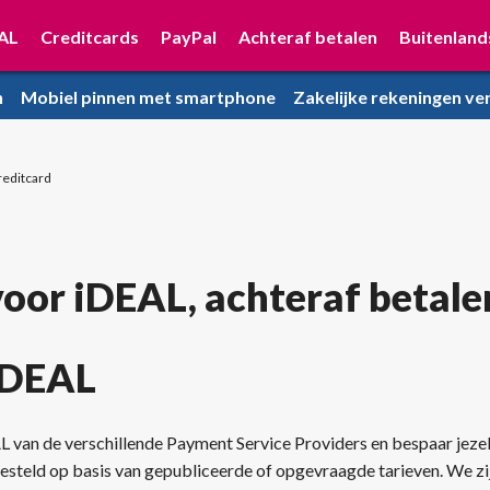
AL
Creditcards
PayPal
Achteraf betalen
Buitenland
n
Mobiel pinnen met smartphone
Zakelijke rekeningen ver
reditcard
voor iDEAL, achteraf betale
 iDEAL
AL van de verschillende Payment Service Providers en bespaar jeze
steld op basis van gepubliceerde of opgevraagde tarieven. We zij