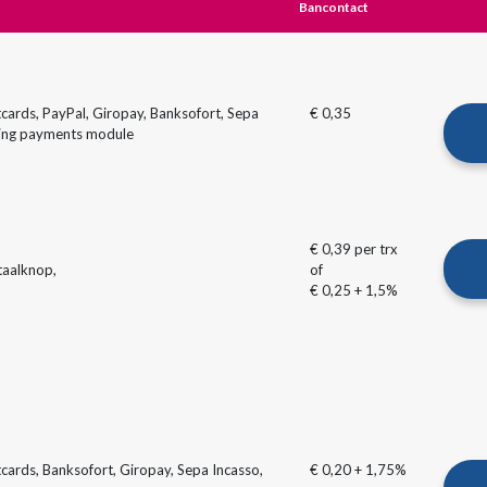
Bancontact
cards, PayPal, Giropay, Banksofort, Sepa
€ 0,35
ring payments module
€ 0,39 per trx
taalknop,
of
€ 0,25 + 1,5%
cards, Banksofort, Giropay, Sepa Incasso,
€ 0,20 + 1,75%