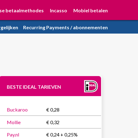
se betaalmethodes
Incasso
Mobiel betalen
gelijken
Recurring Payments / abonnementen
BESTE IDEAL TARIEVEN
Buckaroo
€ 0,28
Mollie
€ 0,32
Pay.nl
€ 0,24 + 0,25%