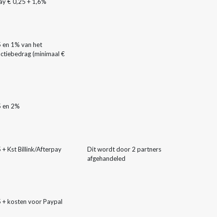
ay € 0,25 + 1,6%
5 en 1% van het
ctiebedrag (minimaal €
5 en 2%
 + Kst Billink/Afterpay
Dit wordt door 2 partners
afgehandeled
5 + kosten voor Paypal