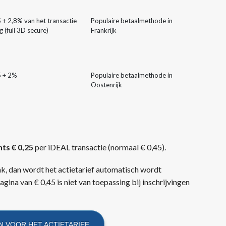
 + 2,8% van het transactie
Populaire betaalmethode in
 (full 3D secure)
Frankrijk
5 + 2%
Populaire betaalmethode in
Oostenrijk
hts € 0,25
per iDEAL transactie (normaal € 0,45).
link, dan wordt het actietarief automatisch wordt
gina van € 0,45 is niet van toepassing bij inschrijvingen
IN VOOR HET ACTIETARIEF