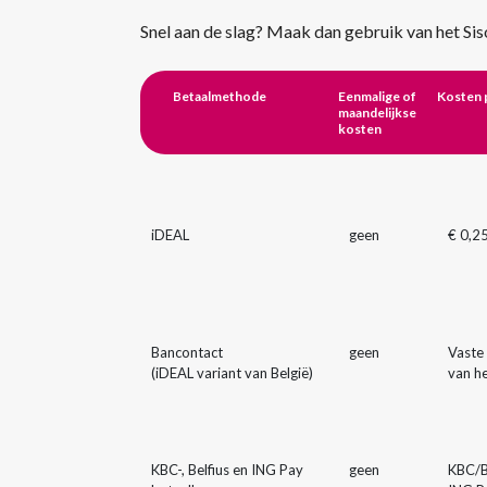
Snel aan de slag? Maak dan gebruik van het S
Betaalmethode
Eenmalige of
Kosten p
maandelijkse
kosten
iDEAL
geen
€ 0,2
Bancontact
geen
Vaste
(iDEAL variant van België)
van h
KBC-, Belfius en ING Pay
geen
KBC/B