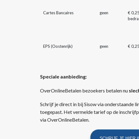
Cartes Bancaires
geen
€ 0,25
bedrag
EPS (Oostenrijk)
geen
€ 0,2
Speciale aanbieding:
OverOnlineBetalen bezoekers betalen nu
slec
Schrijf je direct in bij Sisow via onderstaande 
toegepast. Het vermelde tarief op de inschrijfpa
via OverOnlineBetalen.
SCHRIJF JE HIER 