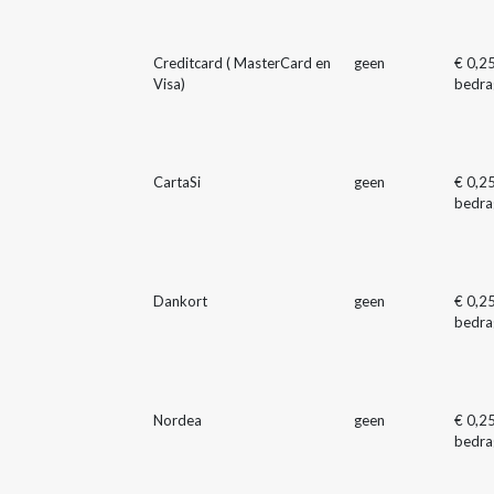
Creditcard ( MasterCard en
geen
€ 0,25
Visa)
bedrag
CartaSi
geen
€ 0,25
bedrag
Dankort
geen
€ 0,25
bedrag
Nordea
geen
€ 0,25
bedrag