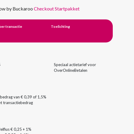
isow by Buckaroo
Checkout Startpakket
er transactie
Toelichting
5
Speciaal actietarief voor
OverOnlineBetalen
 bedrag van € 0,39 of 1,5%
et transactiebedrag
elfius € 0,25 + 1%