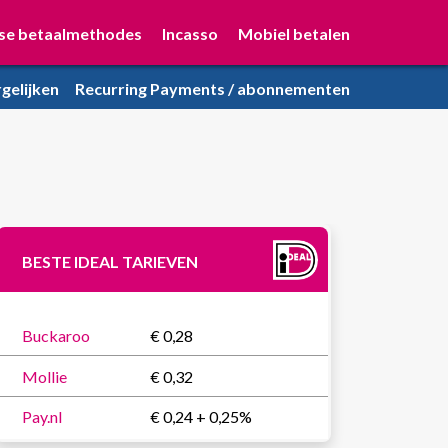
se betaalmethodes
Incasso
Mobiel betalen
gelijken
Recurring Payments / abonnementen
BESTE IDEAL TARIEVEN
Buckaroo
€ 0,28
Mollie
€ 0,32
Pay.nl
€ 0,24 + 0,25%