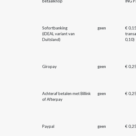
betaalknop
ING P
Sofortbanking
geen
€ 0,1
(iDEAL variant van
transa
Duitsland)
0,10)
Giropay
geen
€ 0,2
Achteraf betalen met Billink
geen
€ 0,25
of Afterpay
Paypal
geen
€ 0,2