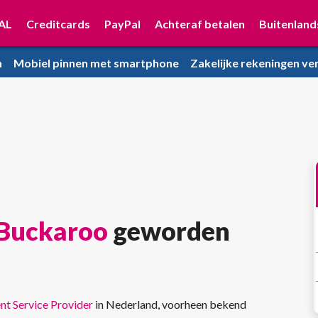
AL
Creditcards
PayPal
Achteraf betalen
Buitenland
n
Mobiel pinnen met smartphone
Zakelijke rekeningen ver
Buckaroo
geworden
t Service Provider
in Nederland, voorheen bekend