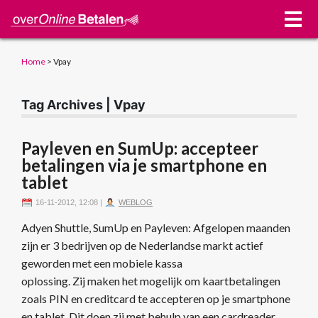
Home
>
Vpay
Tag Archives | Vpay
Payleven en SumUp: accepteer
betalingen via je smartphone en
tablet
16-11-2012, 12:08
|
WEBLOG
Adyen Shuttle, SumUp en Payleven: Afgelopen maanden
zijn er 3 bedrijven op de Nederlandse markt actief
geworden met een mobiele kassa
oplossing. Zij maken het mogelijk om kaartbetalingen
zoals PIN en creditcard te accepteren op je smartphone
en tablet. Dit doen zij met behulp van een cardreader