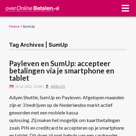
Home
>
SumUp
Tag Archives | SumUp
Payleven en SumUp: accepteer
betalingen via je smartphone en
tablet
16-11-2012, 12:08
|
WEBLOG
Adyen Shuttle, SumUp en Payleven: Afgelopen maanden
zijn er 3 bedrijven op de Nederlandse markt actief
geworden met een mobiele kassa
oplossing. Zij maken het mogelijk om kaartbetalingen
zoals PIN en creditcard te accepteren op je smartphone
en tablet. Dit doen zij met behulp van een cardreader